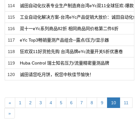
114
诚田自动化仪表专业生产制造商台湾eYc双11全球狂欢-爆款商
115
工业自动化解决方案-台湾eYc产品促销大放价：诚田自动化
116
双十一eYc系列商品82折 相同商品同价格第二件6折
117
eYc Top3畅销量测产品组合─露点/压力/显示器
118
狂欢双11好货抢先购 台湾品牌eYc流量开关5折优惠卷
119
Huba Control 瑞士知名压力/流量精密量测品牌
120
诚田请您吃月饼，祝您中秋佳节愉快！
«
1
2
3
4
5
6
7
8
9
10
11
»