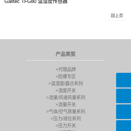
Galltec TFG80 温湿度传感器
回上页
产品类型
>代理品牌
>防爆专区
>温湿度/露点系列
>湿度开关
>流量/风速风量系列
>流量开关
>气体/空气质量系列
>压力/液位系列
>压力开关