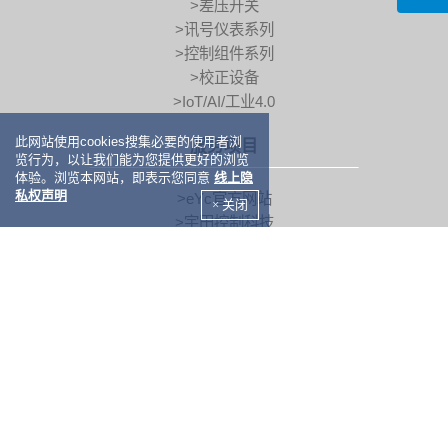
>差压开关
>讯号仪表系列
>控制组件系列
>校正设备
>IoT/AI/工业4.0
此网站使用cookies搜集必要的使用者浏
服务项目
览行为，以让我们能为您提供更好的浏览
体验。浏览本网站，即表示您同意
线上隐
私权声明
>eYc官方网站
× 关闭
>宇田控制科技
>订阅电子报
>人才招募
>网站地图
>常见问题
>环境即时监控
>量测仪器TAF认证校正实验室
>新浪微博